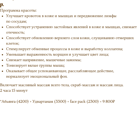
р.
Программа красоты:
Улучшает кровоток в коже и мышцах и передвижение лимфы
по сосудам;
Способствует устранению застойных явлений в коже и мышцах, снимает
отечность;
Способствует обновлению верхнего слоя кожи, слущиванию отмерших
клеток;
Стимулирует обменные процессы в коже и выработку коллагена;
Уменьшает выраженность морщин и улучшает цвет лица;
Снимает напряжение, мышечные зажимы;
Тонизирует вялые группы мышц;
Оказывает общее успокаивающее, расслабляющее действие,
нормализует эмоциональный фон.
Включает масляный массаж всего тела, скраб-массаж и массаж лица.
2 часа 15 минут
*Абьянга (4200) + Удвартанам (3300) + face pack (2300) = 9 800₽