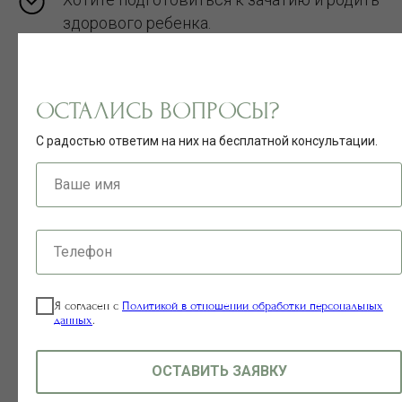
здорового ребенка.
Чувствуете усталость, эмоциональное
выгорание, отсутствие энергии и
ОСТАЛИСЬ ВОПРОСЫ?
легкости.
С радостью ответим на них на бесплатной консультации.
Ваше имя
Хотите хорошо выглядеть, чтобы
привлечь достойного партнера или
сохранить искру в своих отношениях.
Телефон
Приближаетесь к возрасту мудрости и
Я согласен с
Политикой в отношении обработки персональных
хотите пройти климактерический период
данных
.
мягко и комфортно.
ОСТАВИТЬ ЗАЯВКУ