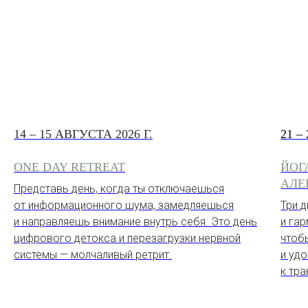
14 – 15 АВГУСТА 2026 Г.
21 –
ONE DAY RETREAT
ЙОГ
АЛЕ
Представь день, когда ты отключаешься
от информационного шума, замедляешься
Три 
и направляешь внимание внутрь себя. Это день
и га
цифрового детокса и перезагрузки нервной
чтоб
системы — молчаливый ретрит.
и уд
к тр