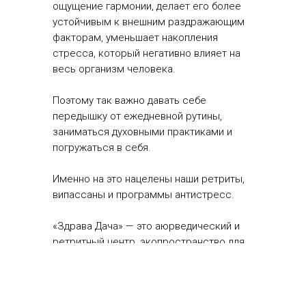
ощущение гармонии, делает его более
устойчивым к внешним раздражающим
факторам, уменьшает накопления
стресса, который негативно влияет на
весь организм человека.
Поэтому так важно давать себе
передышку от ежедневной рутины,
заниматься духовными практиками и
погружаться в себя.
Именно на это нацелены наши ретриты,
випассаны и программы антистресс.
«Здрава Дача» — это аюрведический и
ретритный центр, экопространство для
восстановления тела и заботы о
ментальном здоровье. Мы находимся на
Урале в 40 км от Екатеринбурга. К нам
приезжают со всей России.