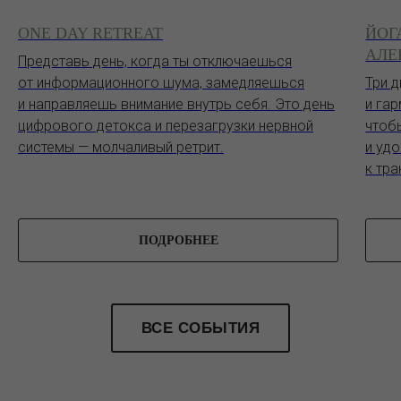
ONE DAY RETREAT
ЙОГ
АЛЕ
Представь день, когда ты отключаешься
от информационного шума, замедляешься
Три 
и направляешь внимание внутрь себя. Это день
и га
цифрового детокса и перезагрузки нервной
чтоб
системы — молчаливый ретрит.
и уд
к тр
ПОДРОБНЕЕ
ВСЕ СОБЫТИЯ