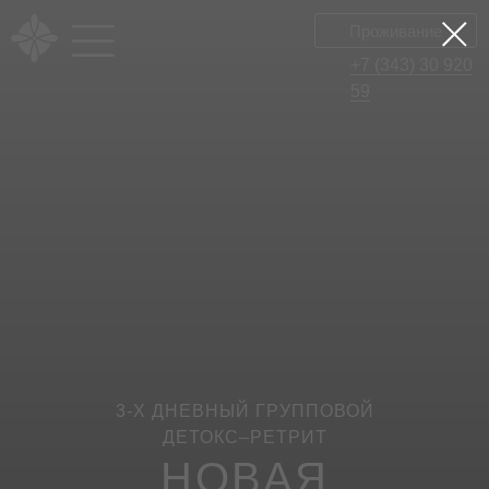
Проживание
Проживание
+7 (343) 30 920
+7 (343) 30 920
59
59
3-Х ДНЕВНЫЙ ГРУППОВОЙ
ДЕТОКС–РЕТРИТ
НОВАЯ